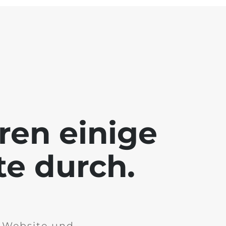
ren einige
te durch.
r Website und